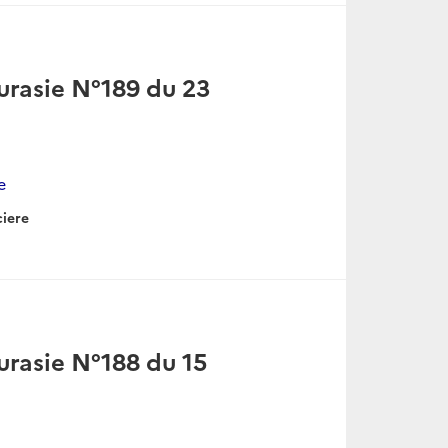
urasie N°189 du 23
e
ciere
urasie N°188 du 15