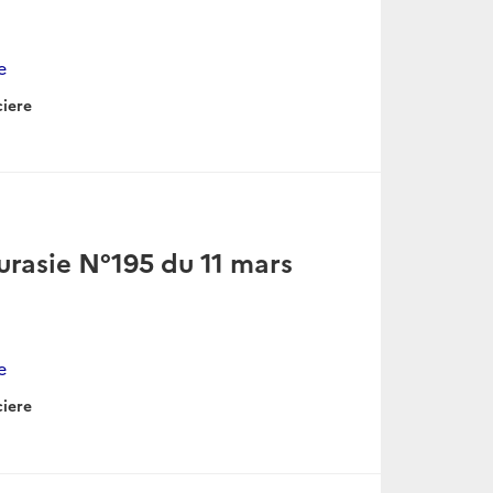
e
ciere
urasie N°195 du 11 mars
e
ciere