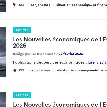
Catégories
CEI
conjoncture
situation-economique-et-finan
:
ARTICLE
Les Nouvelles économiques de l'Eu
2026
Rédigé par : SER de Moscou
03 février 2026
Publications des Services économiques...
Lire la suit
Catégories
CEI
conjoncture
situation-economique-et-finan
:
ARTICLE
Les Nouvelles économiques de l'Eu