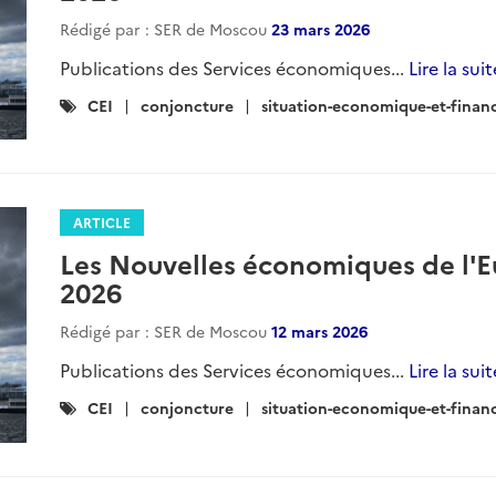
Rédigé par : SER de Moscou
23 mars 2026
Publications des Services économiques...
Lire la suit
Catégories
CEI
conjoncture
situation-economique-et-finan
:
ARTICLE
Les Nouvelles économiques de l'E
2026
Rédigé par : SER de Moscou
12 mars 2026
Publications des Services économiques...
Lire la suit
Catégories
CEI
conjoncture
situation-economique-et-finan
: