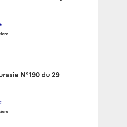
e
ciere
urasie N°190 du 29
e
ciere