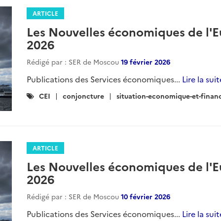
ARTICLE
Les Nouvelles économiques de l'Eu
2026
Rédigé par : SER de Moscou
19 février 2026
Publications des Services économiques...
Lire la suit
Catégories
CEI
conjoncture
situation-economique-et-finan
:
ARTICLE
Les Nouvelles économiques de l'Eu
2026
Rédigé par : SER de Moscou
10 février 2026
Publications des Services économiques...
Lire la suit