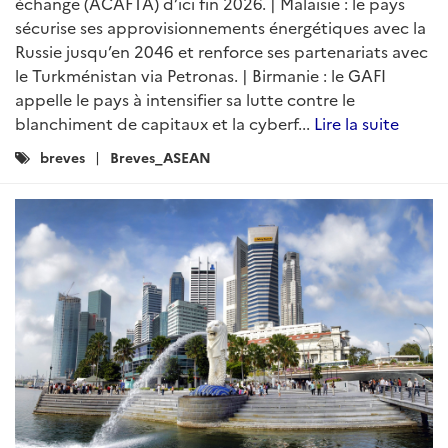
échange (ACAFTA) d’ici fin 2026. | Malaisie : le pays
sécurise ses approvisionnements énergétiques avec la
Russie jusqu’en 2046 et renforce ses partenariats avec
le Turkménistan via Petronas. | Birmanie : le GAFI
appelle le pays à intensifier sa lutte contre le
blanchiment de capitaux et la cyberf...
Lire la suite
Catégories
breves
Breves_ASEAN
: