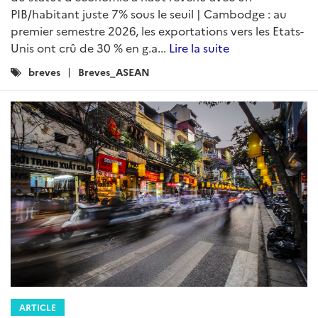
PIB/habitant juste 7% sous le seuil | Cambodge : au
premier semestre 2026, les exportations vers les Etats-
Unis ont crû de 30 % en g.a...
Lire la suite
Catégories
breves
Breves_ASEAN
:
ARTICLE