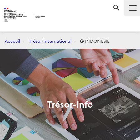
Me
RECHERC
Accueil
Trésor-International
INDONÉSIE
Trésor-Info