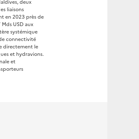
Maldives, deux
s liaisons
ient en 2023 près de
,7 Mds USD aux
actère systémique
de connectivité
se directement le
ques et hydravions.
nale et
nsporteurs