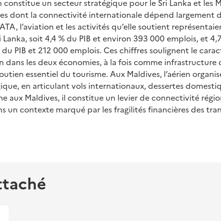
n constitue un secteur stratégique pour le Sri Lanka et les 
es dont la connectivité internationale dépend largement de
IATA, l’aviation et les activités qu’elle soutient représenta
 Lanka, soit 4,4 % du PIB et environ 393 000 emplois, et 4
% du PIB et 212 000 emplois. Ces chiffres soulignent le car
n dans les deux économies, à la fois comme infrastructure 
soutien essentiel du tourisme. Aux Maldives, l’aérien organi
que, en articulant vols internationaux, dessertes domesti
 aux Maldives, il constitue un levier de connectivité régio
ns un contexte marqué par les fragilités financières des tra
ttaché