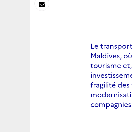
sur
Envoyer
Linkedin
par
Messagerie
Le transport
Maldives, où
tourisme et,
investisseme
fragilité de
modernisati
compagnies 