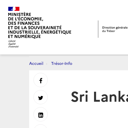
Accueil
Trésor-Info
Partager
Sri Lank
sur
Partager
Facebook
sur
Partager
Twitter