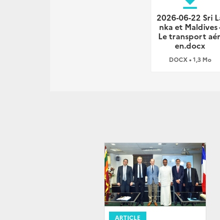
file_download
2026-06-22 Sri L
nka et Maldives 
Le transport aér
en.docx
DOCX • 1,3 Mo
ARTICLE