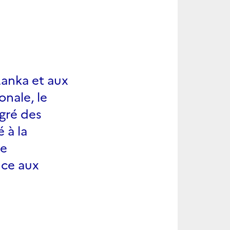
Lanka et aux
onale, le
lgré des
 à la
de
nce aux