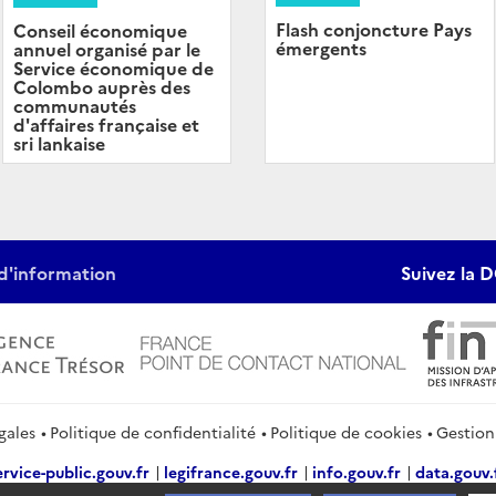
Flash conjoncture Pays
Conseil économique
émergents
annuel organisé par le
Service économique de
Colombo auprès des
communautés
d'affaires française et
sri lankaise
d'information
Suivez la D
gales
Politique de confidentialité
Politique de cookies
Gestion
ervice-public.gouv.fr
legifrance.gouv.fr
info.gouv.fr
data.gouv.