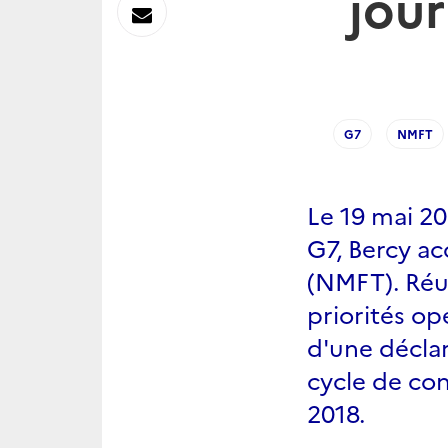
jou
sur
Envoyer
Linkedin
par
Messagerie
G7
NMFT
Le 19 mai 20
G7, Bercy ac
(NMFT). Réun
priorités op
d'une déclar
cycle de con
2018.