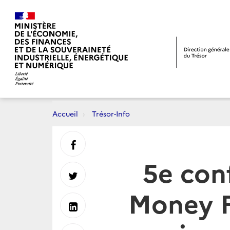
Accueil
Trésor-Info
Partager
5e con
sur
Partager
Money Fo
Facebook
sur
Partager
Twitter