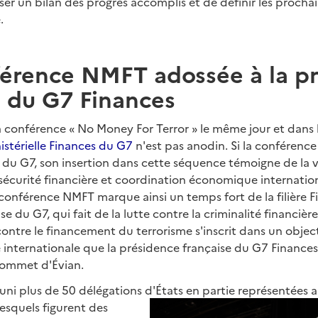
ser un bilan des progrès accomplis et de définir les prochai
.
érence NMFT adossée à la p
e du G7 Finances
la conférence « No Money For Terror » le même jour et dan
istérielle Finances du G7
n'est pas anodin. Si la conférenc
 G7, son insertion dans cette séquence témoigne de la v
 sécurité financière et coordination économique internatio
onférence NMFT marque ainsi un temps fort de la filière F
e du G7, qui fait de la lutte contre la criminalité financière
 contre le financement du terrorisme s'inscrit dans un object
re internationale que la présidence française du G7 Finances
ommet d'Évian.
uni plus de 50 délégations d'États en partie
représentées a
lesquels figurent des