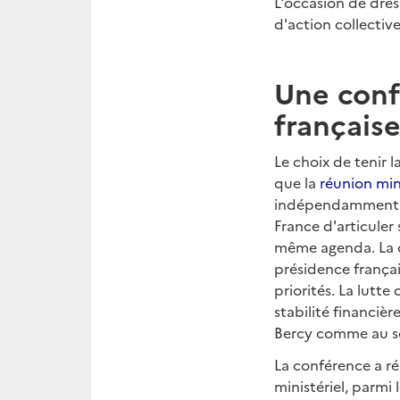
L'occasion de dres
d'action collective
Une conf
français
Le choix de tenir 
que la
réunion min
indépendamment du
France d'articuler
même agenda. La c
présidence français
priorités. La lutte
stabilité financiè
Bercy comme au s
La conférence a ré
ministériel, parmi 