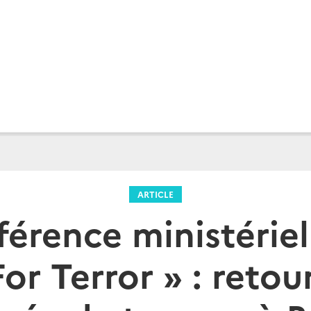
ARTICLE
férence ministériel
r Terror » : retou