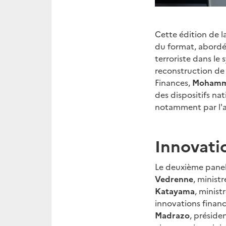
Cette édition de l
du format, abordé 
terroriste dans le 
reconstruction de 
Finances,
Mohamma
des dispositifs nat
notamment par l'a
Innovatio
Le deuxième panel
Vedrenne
, minist
Katayama
, minis
innovations financ
Madrazo
, préside