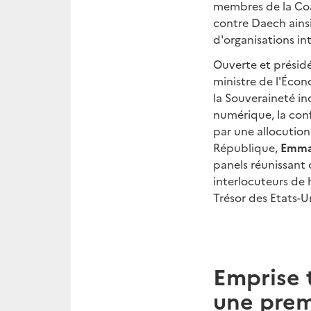
membres de la Coa
contre Daech ains
d'organisations in
Ouverte et présid
ministre de l'Écon
la Souveraineté in
numérique, la con
par une allocution
République,
Emma
panels réunissant
interlocuteurs de 
Trésor des Etats-
Emprise t
une prem