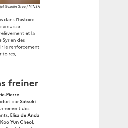
(c) Gezelin Gree / MINEFI
s dans l'histoire
ne emprise
 relèvement et la
e Syrien des
ir le renforcement
itoires,
s freiner
ie-Pierre
roduit par
Satsuki
tournement des
ants,
Elisa de Anda
Koo Yun Cheol
,