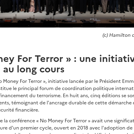
(c) Hamilton d
y For Terror » : une initiati
 au long cours
 Money For Terror », initiative lancée par le Président Em
stitue le principal forum de coordination politique interna
 financement du terrorisme. En huit ans, cinq éditions se s
rents, témoignant de l'ancrage durable de cette démarche 
curité financière.
e la conférence « No Money For Terror » avait une significati
ture d'un premier cycle, ouvert en 2018 avec l'adoption de 