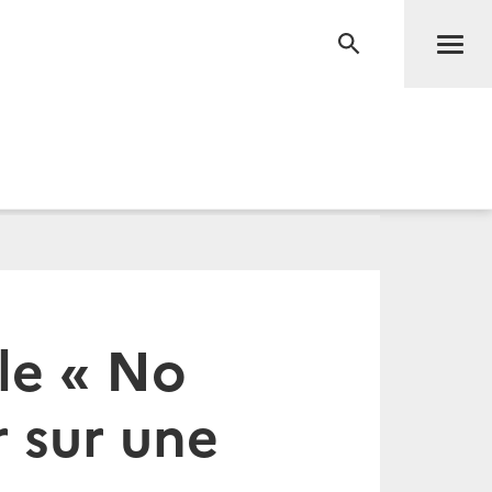
Men
RECHERCHE
le « No
r sur une