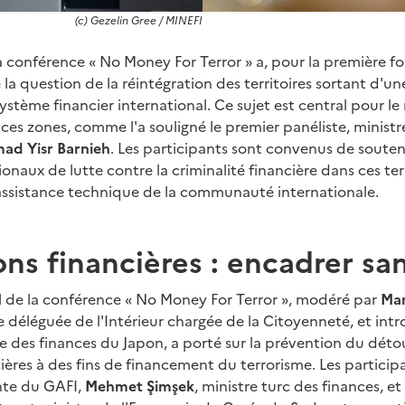
(c) Gezelin Gree / MINEFI
a conférence « No Money For Terror » a, pour la première foi
la question de la réintégration des territoires sortant d'u
système financier international. Ce sujet est central pour le
ces zones, comme l'a souligné le premier panéliste, ministr
d Yisr Barnieh
. Les participants sont convenus de souten
ionaux de lutte contre la criminalité financière dans ces terr
ssistance technique de la communauté internationale.
ns financières : encadrer san
 de la conférence « No Money For Terror », modéré par
Mar
re déléguée de l'Intérieur chargée de la Citoyenneté, et int
tre des finances du Japon, a porté sur la prévention du dé
ières à des fins de financement du terrorisme. Les particip
nte du GAFI,
Mehmet Şimşek
, ministre turc des finances, et