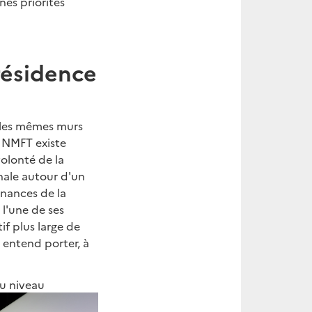
nes priorités
résidence
s les mêmes murs
e NMFT existe
olonté de la
nale autour d'un
inances de la
 l'une de ses
if plus large de
 entend porter, à
u niveau