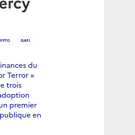
ercy
YPTO
GAFI
 Finances du
or Terror »
e trois
'adoption
'un premier
République en