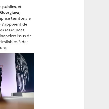
 publics, et
a Georgieva
,
rise territoriale
e s'appuient de
les ressources
financiers issus de
similables à des
ions.