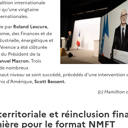
lition internationale
i qu'une vingtaine
ternationales.
ée par
Roland Lescure
,
omie, des Finances et de
dustrielle, énergétique et
férence a été clôturée
 du Président de la
nuel Macron.
Trois
 de nombreux
haut niveau se sont succédé, précédés d'une intervention 
Unis d'Amérique,
Scott Bessent.
(c) Hamilton d
erritoriale et réinclusion fin
ière pour le format NMFT