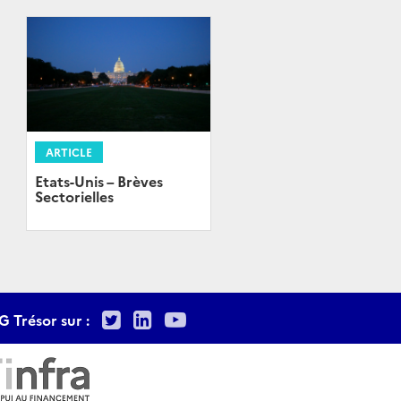
ARTICLE
Etats-Unis – Brèves
Sectorielles
Twitter
LinkedIn
Youtube
G Trésor sur :