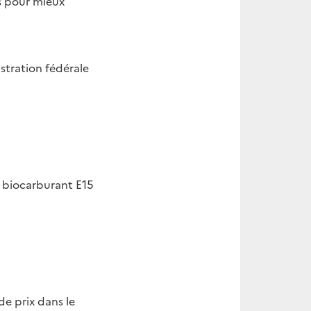
s pour mieux
stration fédérale
u biocarburant E15
e prix dans le