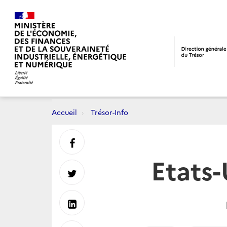
Accueil
Trésor-Info
Partager
Etats-
sur
Partager
Facebook
sur
Partager
Twitter