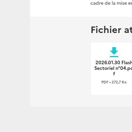
cadre de la mise e
Fichier a
file_download
2026.01.30 Flas
Sectoriel n°04.p
f
PDF • 272,7 Ko