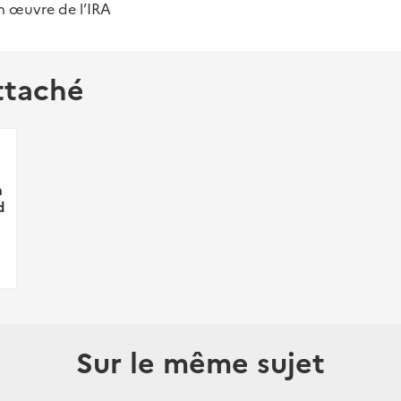
n œuvre de l’IRA
ttaché
h
d
Sur le même sujet