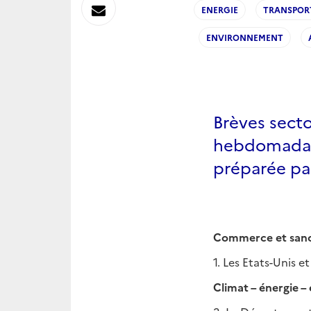
sur
Envoyer
ENERGIE
TRANSPOR
Linkedin
ENVIRONNEMENT
par
Messagerie
Brèves sector
hebdomadair
préparée pa
Commerce et sanc
1. Les Etats-Unis 
Climat – énergie 