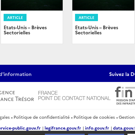
ARTICLE
ARTICLE
Etats-Unis – Brèves
Etats-Unis – Brèves
Sectorielles
Sectorielles
d'information
Suivez la D
gales
Politique de confidentialité
Politique de cookies
Gestion
ervice-public.gouv.fr
legifrance.gouv.fr
info.gouv.fr
data.gouv.