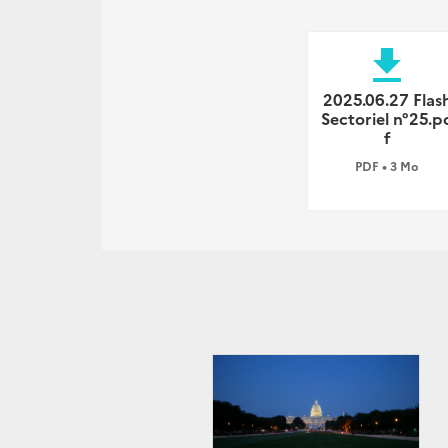
file_download
2025.06.27 Flas
Sectoriel n°25.p
f
PDF • 3 Mo