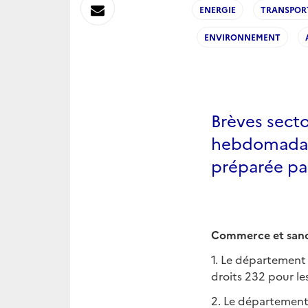
sur
Envoyer
ENERGIE
TRANSPOR
Linkedin
ENVIRONNEMENT
par
Messagerie
Brèves sector
hebdomadair
préparée pa
Commerce et sanc
1. Le département
droits 232 pour le
2. Le département