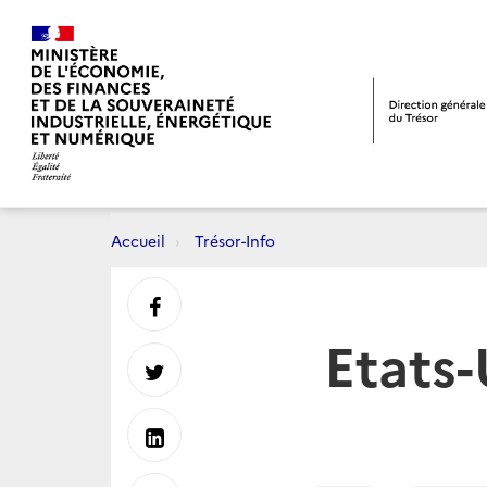
Accueil
Trésor-Info
Partager
Etats-
sur
Partager
Facebook
sur
Partager
Twitter