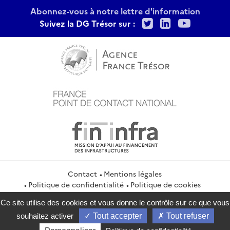
Abonnez-vous à notre lettre d'information
Twitter
LinkedIn
Youtu
Suivez la DG Trésor sur :
Contact
Mentions légales
Politique de confidentialité
Politique de cookies
Gestion des cookies
Flux RSS
Ce site utilise des cookies et vous donne le contrôle sur ce que vous
service-public.gouv.fr
legifrance.gouv.fr
info.gouv.fr
souhaitez activer
Tout accepter
Tout refuser
data.gouv.fr