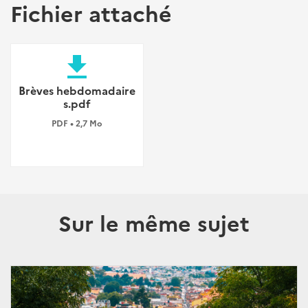
Fichier attaché
file_download
Brèves hebdomadaire
s.pdf
PDF • 2,7 Mo
Sur le même sujet