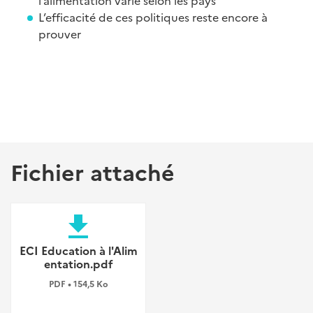
l’alimentation varie selon les pays
L’efficacité de ces politiques reste encore à
prouver
Fichier attaché
file_download
ECI Education à l'Alim
entation.pdf
PDF • 154,5 Ko