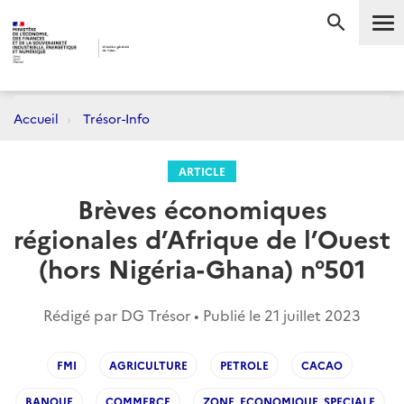
Me
RECHERC
Accueil
Trésor-Info
ARTICLE
Brèves économiques
régionales d’Afrique de l’Ouest
(hors Nigéria-Ghana) n°501
Rédigé par DG Trésor • Publié le
21 juillet 2023
FMI
AGRICULTURE
PETROLE
CACAO
BANQUE
COMMERCE
ZONE_ECONOMIQUE_SPECIALE