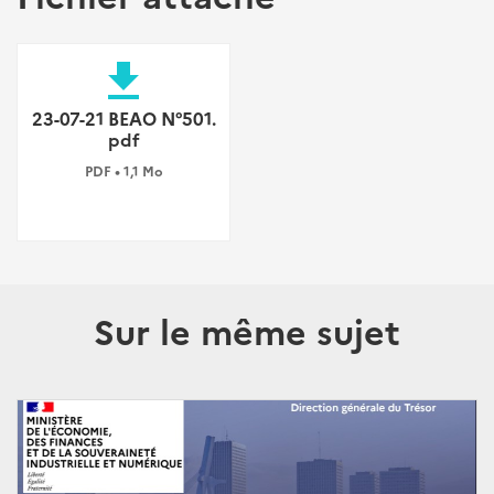
file_download
23-07-21 BEAO N°501.
pdf
PDF • 1,1 Mo
Sur le même sujet