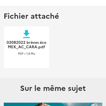
Fichier attaché
file_download
03082022 brèves éco
MEX_AC_CARA.pdf
PDF • 1,9 Mo
Sur le même sujet