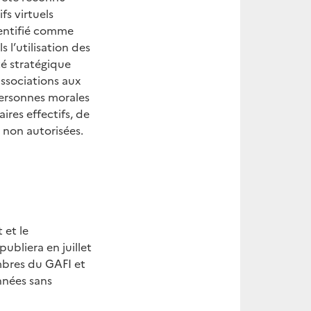
fs virtuels
dentifié comme
 l’utilisation des
é stratégique
associations aux
personnes morales
ires effectifs, de
s non autorisées.
 et le
ubliera en juillet
mbres du GAFI et
nnées sans