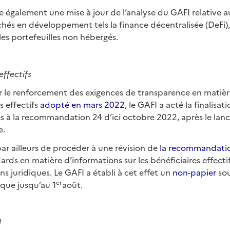
 également une mise à jour de l’analyse du GAFI relative a
és en développement tels la finance décentralisée (DeFi),
les portefeuilles non hébergés.
effectifs
le renforcement des exigences de transparence en matièr
es effectifs
adopté en mars 2022
, le GAFI a acté la finalisat
ves à la recommandation 24 d’ici octobre 2022, après le la
e.
ar ailleurs de procéder à une révision de
la recommandati
ards en matière d’informations sur les bénéficiaires effectif
ns juridiques. Le GAFI a établi à cet effet un
non-papier
sou
er
que jusqu’au 1
août.
l