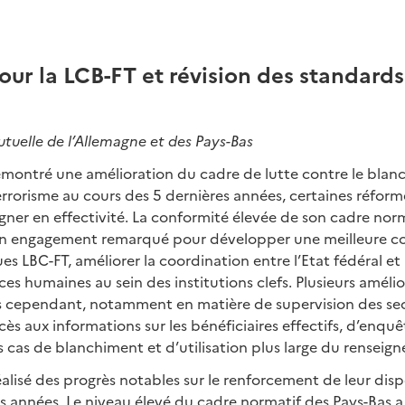
our la LCB-FT et révision des standards
tuelle de l’Allemagne et des Pays-Bas
émontré une amélioration du cadre de lutte contre le blanc
rorisme au cours des 5 dernières années, certaines réform
ner en effectivité. La conformité élevée de son cadre nor
n engagement remarqué pour développer une meilleure 
es LBC-FT, améliorer la coordination entre l’Etat fédéral et
ces humaines au sein des institutions clefs. Plusieurs améli
s cependant, notamment en matière de supervision des sect
cès aux informations sur les bénéficiaires effectifs, d’enquê
as de blanchiment et d’utilisation plus large du renseign
éalisé des progrès notables sur le renforcement de leur disp
s années. Le niveau élevé du cadre normatif des Pays-Bas 