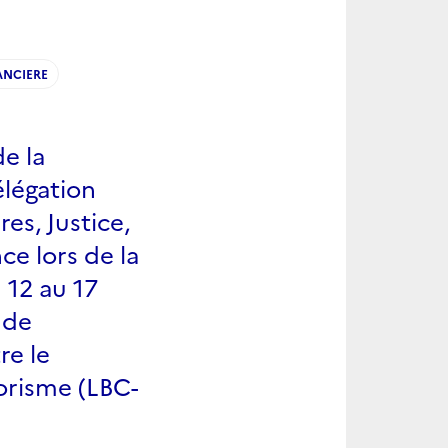
ANCIERE
de la
élégation
res, Justice,
ce lors de la
 12 au 17
 de
re le
orisme (LBC-