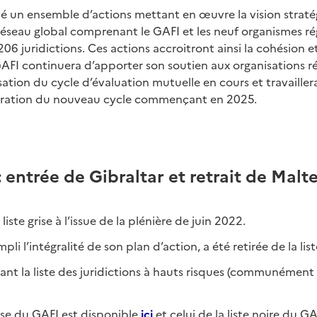
é un ensemble d’actions mettant en œuvre la vision straté
éseau global comprenant le GAFI et les neuf organismes r
6 juridictions. Ces actions accroitront ainsi la cohésion et 
GAFI continuera d’apporter son soutien aux organisations r
isation du cycle d’évaluation mutuelle en cours et travaille
paration du nouveau cycle commençant en 2025.
: entrée de Gibraltar et retrait de Malte
liste grise à l’issue de la plénière de juin 2022.
li l’intégralité de son plan d’action, a été retirée de la list
nt la liste des juridictions à hauts risques (communément 
grise du GAFI est disponible
ici
et celui de la liste noire du GA