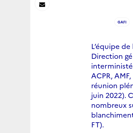
sur
Envoyer
Linkedin
par
GAFI
Messagerie
L’équipe de l
Direction g
interministér
ACPR, AMF, I
réunion plén
juin 2022). 
nombreux suj
blanchiment
FT).