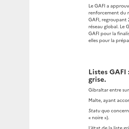
Le GAFI a approuv
renforcement du r
GAFI, regroupant 20
réseau global. Le 
GAFI pour la final
elles pour la pré
Listes GAFI 
grise.
Gibraltar entre sur 
Malte, ayant accomp
Statu quo
concerna
« noire »).
L’état de la liste 