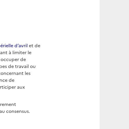
rielle d’avril
et de
nt à limiter le
us occuper de
pes de travail ou
concernant les
ance de
rticiper aux
ièrement
t au consensus.