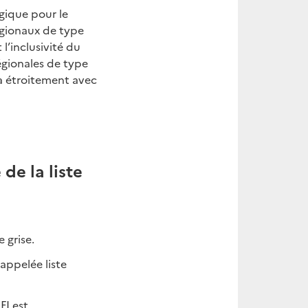
gique pour le
égionaux de type
l’inclusivité du
égionales de type
ra étroitement avec
 de la liste
e grise.
appelée liste
FI est