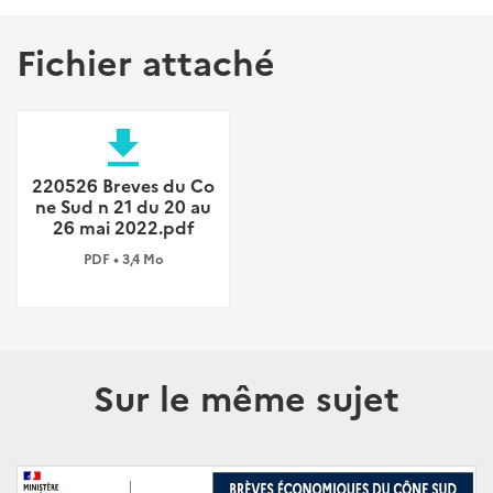
Fichier attaché
file_download
220526 Breves du Co
ne Sud n 21 du 20 au
26 mai 2022.pdf
PDF • 3,4 Mo
Sur le même sujet