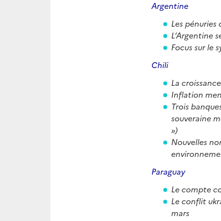
Argentine
Les pénuries 
L’Argentine s
Focus sur le 
Chili
La croissance
Inflation men
Trois banques
souveraine mo
»)
Nouvelles nom
environneme
Paraguay
Le compte co
Le conflit uk
mars