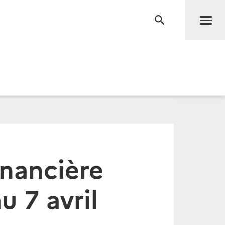
Men
RECHERCHE
inancière
u 7 avril