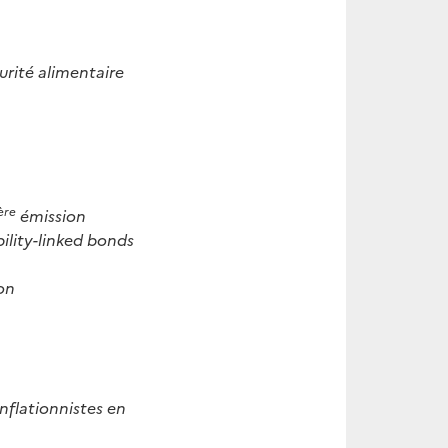
urité alimentaire
ère
émission
ility-linked bonds
on
inflationnistes en