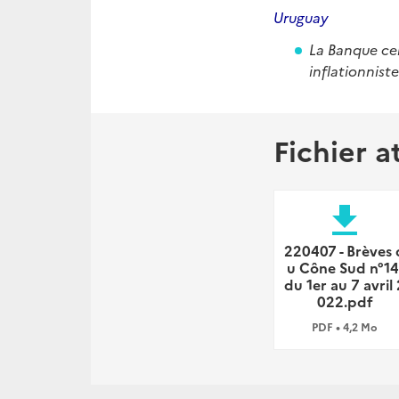
Uruguay
La Banque cen
inflationniste
Fichier a
file_download
220407 - Brèves 
u Cône Sud n°14
du 1er au 7 avril 
022.pdf
PDF • 4,2 Mo