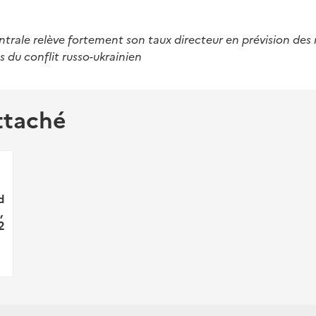
trale relève fortement son taux directeur en prévision de
s du conflit russo-ukrainien
ttaché
d
,
2