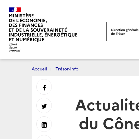
Accueil
Trésor-Info
Partager
Actualit
sur
Partager
du Cône 
Facebook
sur
Partager
Twitter