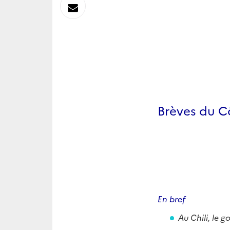
sur
Envoyer
Linkedin
par
Messagerie
Brèves du Cô
En bref
Au Chili, le