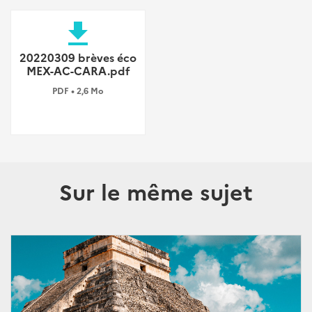
file_download
20220309 brèves éco
MEX-AC-CARA.pdf
PDF • 2,6 Mo
Sur le même sujet