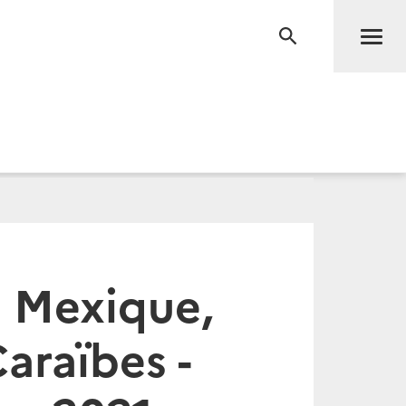
Men
RECHERCHE
 Mexique,
araïbes -