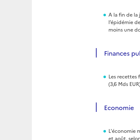
A la fin de l
l’épidémie d
moins une do
Finances pu
Les recettes 
(3,6 Mds EUR
Economie
L'économie me
et août, selo