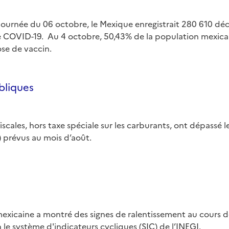
a journée du 06 octobre, le Mexique enregistrait 280 610 dé
e COVID-19. Au 4 octobre, 50,43% de la population mexica
se de vaccin.
bliques
fiscales, hors taxe spéciale sur les carburants, ont dépassé
) prévus au mois d’août.
xicaine a montré des signes de ralentissement au cours de
n le système d'indicateurs cycliques (SIC) de l’INEGI.