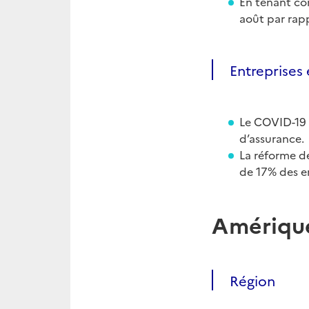
En tenant com
août par rap
Entreprises 
Le COVID-19 s
d’assurance.
La réforme de
de 17% des e
Amérique
Région