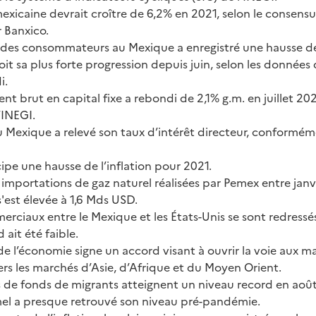
xicaine devrait croître de 6,2% en 2021, selon le consensu
 Banxico.
 des consommateurs au Mexique a enregistré une hausse de
it sa plus forte progression depuis juin, selon les données 
i.
ent brut en capital fixe a rebondi de 2,1% g.m. en juillet 202
’INEGI.
 Mexique a relevé son taux d’intérêt directeur, conformém
ipe une hausse de l’inflation pour 2021.
 importations de gaz naturel réalisées par Pemex entre janv
'est élevée à 1,6 Mds USD.
erciaux entre le Mexique et les États-Unis se sont redressé
 ait été faible.
de l’économie signe un accord visant à ouvrir la voie aux 
rs les marchés d’Asie, d’Afrique et du Moyen Orient.
ts de fonds de migrants atteignent un niveau record en aoû
mel a presque retrouvé son niveau pré-pandémie.