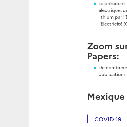
Le président
électrique, q
lithium par l
l’Electricité (
Zoom sur
Papers:
De nombreuse
publications
Mexique
COVID-19