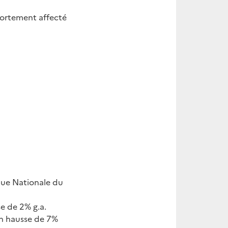
fortement affecté
que Nationale du
e de 2% g.a.
n hausse de 7%