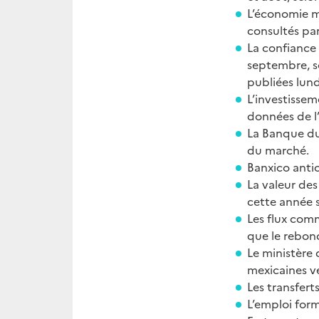
L’économie me
consultés par
La confiance
septembre, so
publiées lund
L’investissem
données de l
La Banque du
du marché.
Banxico antic
La valeur des
cette année s
Les flux comm
que le rebond
Le ministère 
mexicaines ve
Les transfer
L’emploi for