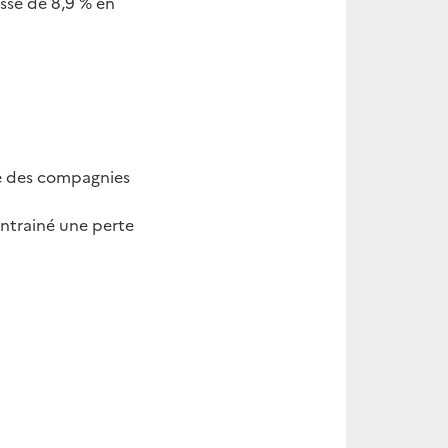
usse de 8,9 % en
ire des compagnies
entrainé une perte