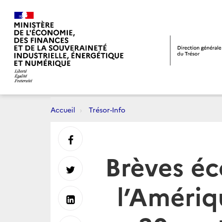
Accueil
Trésor-Info
Partager
Brèves é
sur
Partager
l’Amériq
Facebook
sur
Partager
Twitter