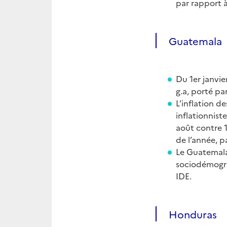
par rapport à
Guatemala
Du 1er janvie
g.a, porté pa
L’inflation d
inflationnist
août contre 1,
de l’année, p
Le Guatemala,
sociodémogra
IDE.
Honduras