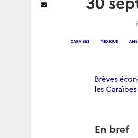
30 sep
sur
Envoyer
Linkedin
par
Messagerie
CARAIBES
MEXIQUE
AME
Brèves écon
les Caraïbes
En bref