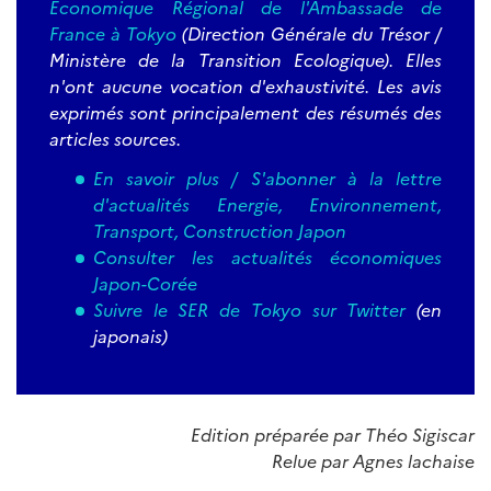
Economique Régional de l'Ambassade de
France à Tokyo
(Direction Générale du Trésor /
Ministère de la Transition Ecologique). Elles
n'ont aucune vocation d'exhaustivité. Les avis
exprimés sont principalement des résumés des
articles sources.
En savoir plus / S'abonner à la lettre
d'actualités Energie, Environnement,
Transport, Construction Japon
Consulter les actualités économiques
Japon-Corée
Suivre le SER de Tokyo sur Twitter
(en
japonais)
Edition préparée par Théo Sigiscar
Relue par Agnes lachaise