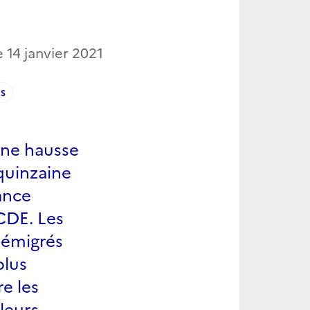
le
14 janvier 2021
S
une hausse
quinzaine
ance
CDE. Les
 émigrés
plus
re les
leurs