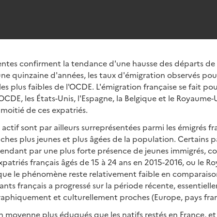
entes confirment la tendance d'une hausse des départs de 
une quinzaine d'années, les taux d'émigration observés pou
s plus faibles de l'OCDE. L'émigration française se fait po
'OCDE, les États-Unis, l'Espagne, la Belgique et le Royaume
 moitié de ces expatriés.
actif sont par ailleurs surreprésentées parmi les émigrés fr
hes plus jeunes et plus âgées de la population. Certains p
endant par une plus forte présence de jeunes immigrés, co
patriés français âgés de 15 à 24 ans en 2015-2016, ou le R
que le phénomène reste relativement faible en comparaison
ants français a progressé sur la période récente, essentiell
raphiquement et culturellement proches (Europe, pays fr
n moyenne plus éduqués que les natifs restés en France, et l