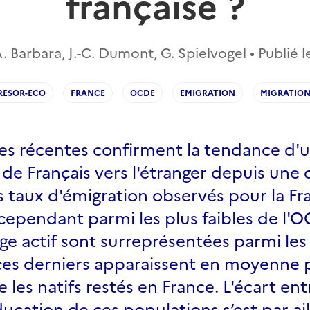
française ?
. Barbara, J.-C. Dumont, G. Spielvogel • Publié 
RESOR-ECO
FRANCE
OCDE
EMIGRATION
MIGRATION
ées récentes confirment la tendance d'
de Français vers l'étranger depuis une 
s taux d'émigration observés pour la Fr
ependant parmi les plus faibles de l'O
ge actif sont surreprésentées parmi les
 ces derniers apparaissent en moyenne 
les natifs restés en France. L'écart ent
ucation de ces populations s’est par ail