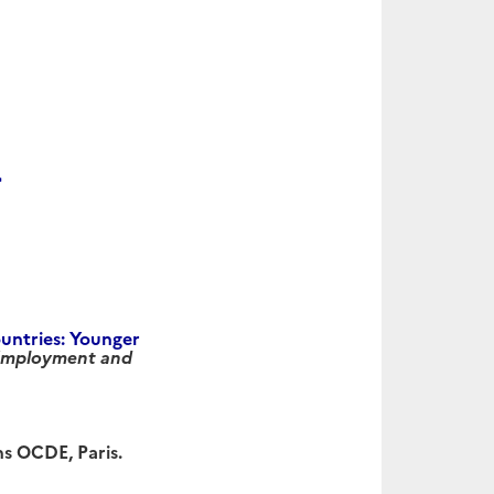
>
ountries: Younger
 Employment and
ons OCDE, Paris.