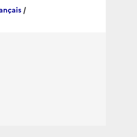
ançais
/