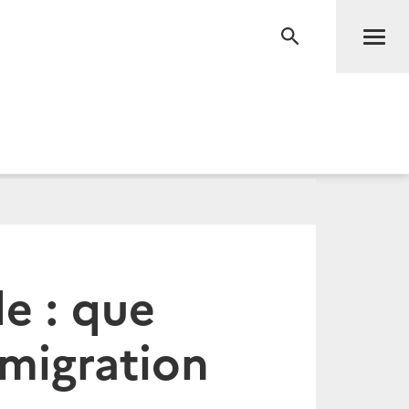
Men
RECHERCHE
e : que
émigration