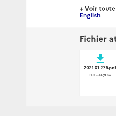
+ Voir toute
English
Fichier a
file_download
2021-01-275.pd
PDF • 447,9 Ko