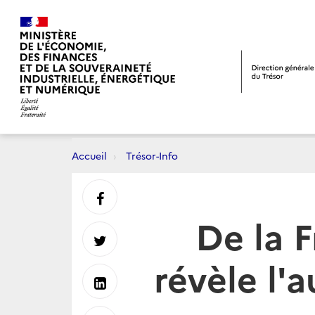
Accueil
Trésor-Info
Partager
De la 
sur
Partager
révèle l'
Facebook
sur
Partager
Twitter