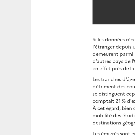
Si les données réc
l'étranger depuis 
demeurent parmi le
d’autres pays de l
en effet près de la
Les tranches d'âge 
détriment des couc
se distinguent cep
comptait 21 % d'ex
À cet égard, bien 
mobilité des étudi
destinations géog
Les émigrés sont e