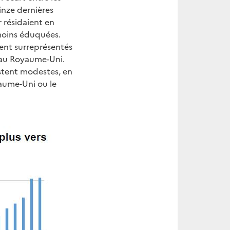
inze dernières
 résidaient en
moins éduquées.
ment surreprésentés
 au Royaume-Uni.
estent modestes, en
yaume-Uni ou le