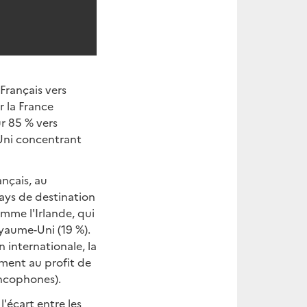
Français vers
r la France
ur 85 % vers
-Uni concentrant
ançais, au
ays de destination
mme l'Irlande, qui
oyaume-Uni (19 %).
 internationale, la
ement au profit de
ancophones).
'écart entre les