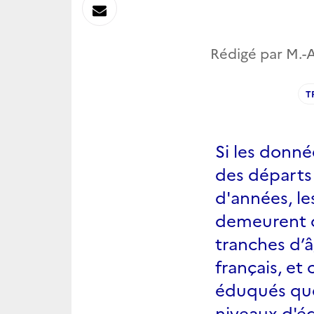
sur
Envoyer
Linkedin
par
Rédigé par M.-A
Messagerie
T
Si les donn
des départs 
d'années, le
demeurent c
tranches d’â
français, et
éduqués que 
niveaux d'éd