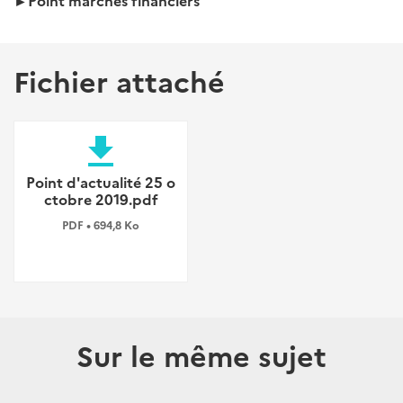
►Point marchés financiers
Fichier attaché
file_download
Point d'actualité 25 o
ctobre 2019.pdf
PDF • 694,8 Ko
Sur le même sujet