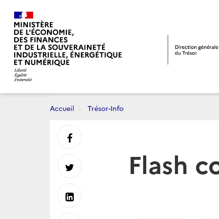
Accueil
Trésor-Info
Partager
Flash c
sur
Partager
Facebook
sur
Partager
Twitter