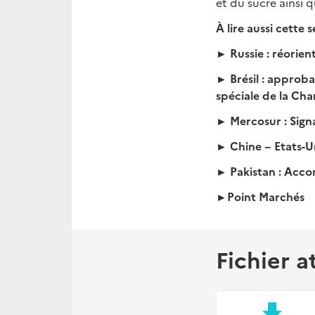
et du sucre ainsi 
À
lire aussi cette 
► Russie : réorie
► Brésil : approba
spéciale de la Ch
► Mercosur : Sign
► Chine − Etats-U
► Pakistan : Acco
►Point Marchés
Fichier a