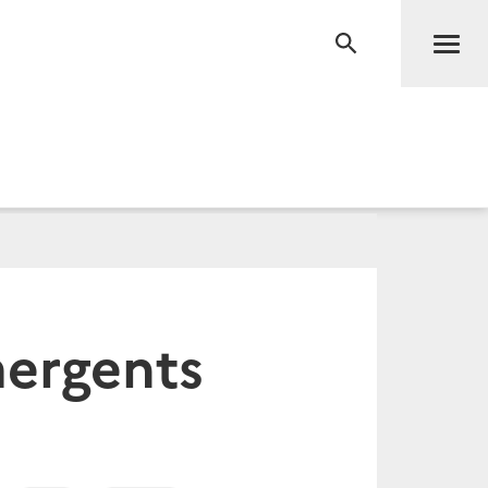
Men
RECHERCHE
mergents