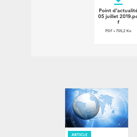
file_download
Point d'actualit
05 juillet 2019.p
f
PDF • 705,2 Ko
ARTICLE