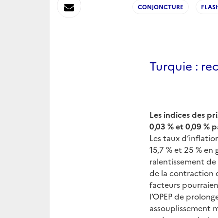
sur
Envoyer
CONJONCTURE
FLAS
Linkedin
par
Messagerie
Turquie : rec
Les indices des p
0,03 % et 0,09 % 
Les taux d’inflati
15,7 % et 25 % en g
ralentissement de l
de la contraction 
facteurs pourraient
l’OPEP de prolonge
assouplissement mon