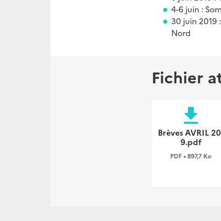
4-6 juin : So
30 juin 2019
Nord
Fichier a
file_download
Brèves AVRIL 20
9.pdf
PDF • 897,7 Ko