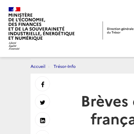
Accueil
Trésor-Info
Partager
Brèves
sur
Partager
frança
Facebook
sur
Partager
Twitter