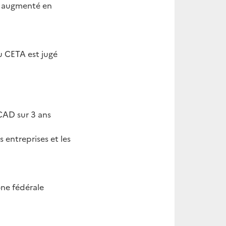
t augmenté en
u CETA est jugé
CAD sur 3 ans
entreprises et les
one fédérale