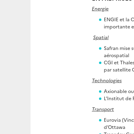
Energie
ENGIE et la 
importante en
Spatial
Safran mise s
aérospatial
CGI et Thales
par satellite 
Technologies
Axionable ouv
L’Institut d
Transport
Eurovia (Vinc
d’Ottawa
Transdev Can