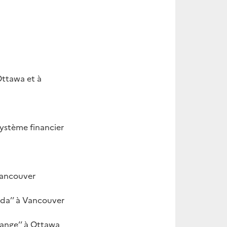
Ottawa et à
système financier
Vancouver
nada’’ à Vancouver
hange’’ à Ottawa