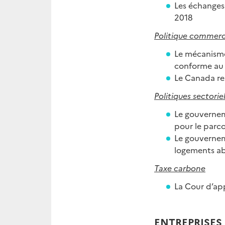
Les échanges
2018
Politique commerc
Le mécanisme
conforme au 
Le Canada re
Politiques sectoriel
Le gouvernem
pour le parc
Le gouvernem
logements ab
Taxe carbone
La Cour d’app
ENTREPRISES