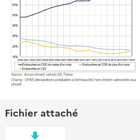
Fichier attaché
file_download