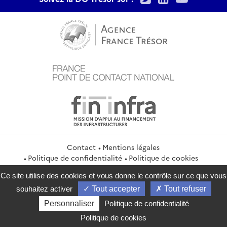
Contact
Mentions légales
Politique de confidentialité
Politique de cookies
Gestion des cookies
Flux RSS
Ce site utilise des cookies et vous donne le contrôle sur ce que vous
service-public.gouv.fr
legifrance.gouv.fr
info.gouv.fr
souhaitez activer
Tout accepter
Tout refuser
data.gouv.fr
Personnaliser
Politique de confidentialité
2026 Direction générale du Trésor
Politique de cookies