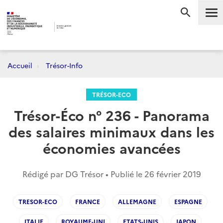
Me
RECHERC
Accueil
Trésor-Info
TRÉSOR-ECO
Trésor-Éco n° 236 - Panorama
des salaires minimaux dans les
économies avancées
Rédigé par DG Trésor • Publié le
26 février 2019
TRESOR-ECO
FRANCE
ALLEMAGNE
ESPAGNE
ITALIE
ROYAUME-UNI
ETATS-UNIS
JAPON