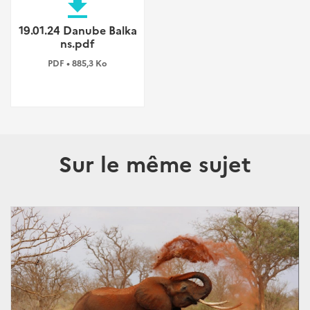
file_download
19.01.24 Danube Balka
ns.pdf
PDF • 885,3 Ko
Sur le même sujet