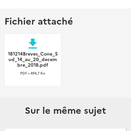
Fichier attaché
file_download
181214Breves_Cone_S
ud_14_au_20_decem
bre_2018.pdf
PDF • 494,7 Ko
Sur le même sujet