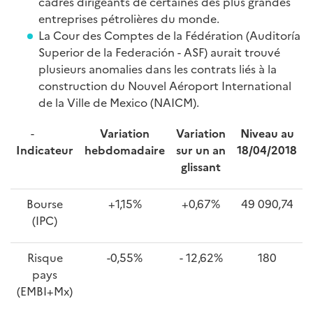
cadres dirigeants de certaines des plus grandes
entreprises pétrolières du monde.
La Cour des Comptes de la Fédération (Auditoría
Superior de la Federación - ASF) aurait trouvé
plusieurs anomalies dans les contrats liés à la
construction du Nouvel Aéroport International
de la Ville de Mexico (NAICM).
-
Variation
Variation
Niveau au
Indicateur
hebdomadaire
sur un an
18/04/2018
glissant
Bourse
+1,15%
+0,67%
49 090,74
(IPC)
Risque
-0,55%
- 12,62%
180
pays
(EMBI+Mx)