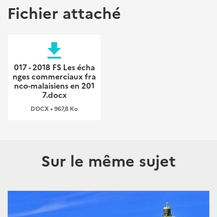
Fichier attaché
file_download
017 - 2018 FS Les écha
nges commerciaux fra
nco-malaisiens en 201
7.docx
DOCX • 967,8 Ko
Sur le même sujet