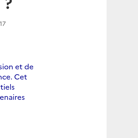
 ?
17
sion et de
nce. Cet
tiels
tenaires