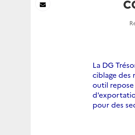
c
sur
Envoyer
Linkedin
par
R
Messagerie
La DG Trésor
ciblage des 
outil repose
d'exportatio
pour des se