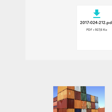
file_download
2017-024-212.pd
PDF • 927,6 Ko