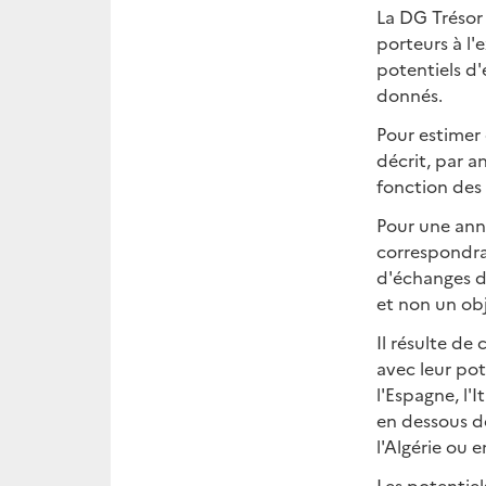
La DG Trésor 
porteurs à l'
potentiels d'
donnés.
Pour estimer 
décrit, par a
fonction des
Pour une ann
correspondra
d'échanges de
et non un obj
Il résulte de
avec leur pote
l'Espagne, l'
en dessous d
l'Algérie ou e
Les potentie