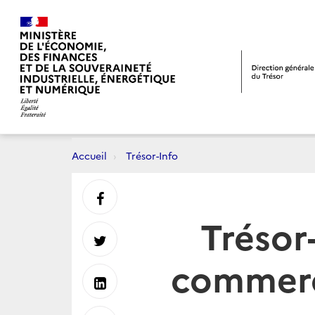
Accueil
Trésor-Info
Partager
Trésor
sur
Partager
commerce
Facebook
sur
Partager
Twitter