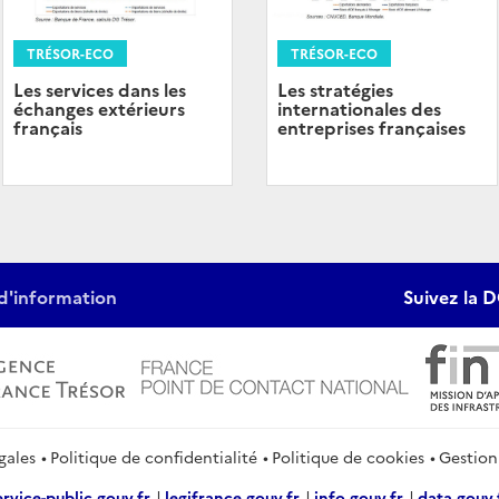
TRÉSOR-ECO
TRÉSOR-ECO
Les stratégies
Les services dans les
internationales des
échanges extérieurs
entreprises françaises
français
d'information
Suivez la D
gales
Politique de confidentialité
Politique de cookies
Gestion
ervice-public.gouv.fr
legifrance.gouv.fr
info.gouv.fr
data.gouv.