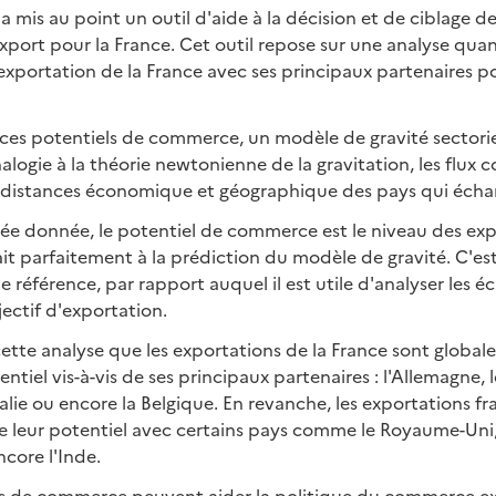
a mis au point un outil d'aide à la décision et de ciblage 
export pour la France. Cet outil repose sur une analyse quan
exportation de la France avec ses principaux partenaires p
ces potentiels de commerce, un modèle de gravité sectoriel e
nalogie à la théorie newtonienne de la gravitation, les flu
 distances économique et géographique des pays qui écha
ée donnée, le potentiel de commerce est le niveau des exp
it parfaitement à la prédiction du modèle de gravité. C'es
 référence, par rapport auquel il est utile d'analyser les éc
ectif d'exportation.
 cette analyse que les exportations de la France sont global
ntiel vis-à-vis de ses principaux partenaires : l'Allemagne, l
Italie ou encore la Belgique. En revanche, les exportations fr
e leur potentiel avec certains pays comme le Royaume-Uni, 
ncore l'Inde.
ls de commerce peuvent aider la politique du commerce exté