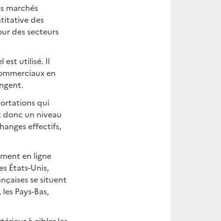
des marchés
titative des
our des secteurs
st utilisé. Il
x commerciaux en
ngent.
ortations qui
t donc un niveau
hanges effectifs,
ement en ligne
es États-Unis,
ançaises se situent
les Pays-Bas,
rieur à cibler les