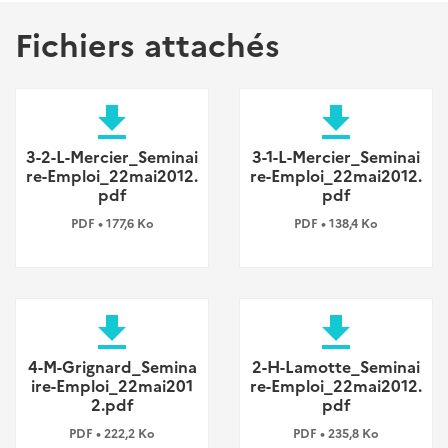
Fichiers attachés
file_download
file_download
3-2-L-Mercier_Seminai
3-1-L-Mercier_Seminai
re-Emploi_22mai2012.
re-Emploi_22mai2012.
pdf
pdf
PDF • 177,6 Ko
PDF • 138,4 Ko
file_download
file_download
4-M-Grignard_Semina
2-H-Lamotte_Seminai
ire-Emploi_22mai201
re-Emploi_22mai2012.
2.pdf
pdf
PDF • 222,2 Ko
PDF • 235,8 Ko