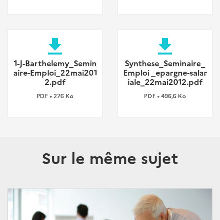
file_download
file_download
1-J-Barthelemy_Semin
Synthese_Seminaire_
aire-Emploi_22mai201
Emploi _epargne-salar
2.pdf
iale_22mai2012.pdf
PDF • 276 Ko
PDF • 496,6 Ko
Sur le même sujet