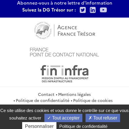
Abonnez-vous à notre lettre d'information
Twitter
LinkedIn
Youtu
Suivez la DG Trésor sur :
Contact
Mentions légales
Politique de confidentialité
Politique de cookies
Gestion des cookies
Flux RSS
Ce site utilise des cookies et vous donne le contrôle sur ce que vous
service-public.gouv.fr
legifrance.gouv.fr
info.gouv.fr
souhaitez activer
Tout accepter
Tout refuser
data.gouv.fr
Personnaliser
Politique de confidentialité