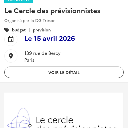
Le Cercle des prévisionnistes
Organisé par la DG Trésor
Catégories
budget
prevision
:
Le
15 avril 2026
event
139 rue de Bercy
location_on
Paris
VOIR LE DÉTAIL