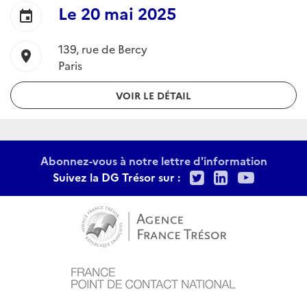
:
Le
20 mai 2025
event
139, rue de Bercy
location_on
Paris
VOIR LE DÉTAIL
Abonnez-vous à notre lettre d'information
Twitter
LinkedIn
Youtu
Suivez la DG Trésor sur :