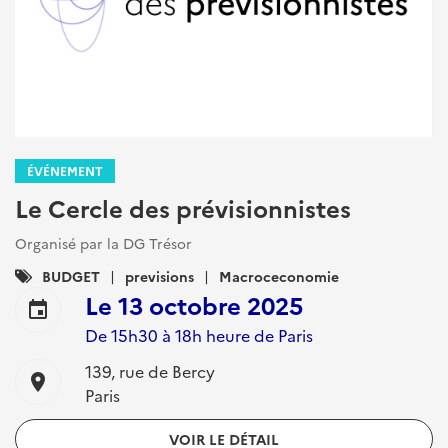
ÉVÉNEMENT
Le Cercle des prévisionnistes
Organisé par la DG Trésor
Catégories
BUDGET
previsions
Macroceconomie
:
Le
13 octobre 2025
event
De 15h30 à 18h heure de Paris
139, rue de Bercy
location_on
Paris
VOIR LE DÉTAIL