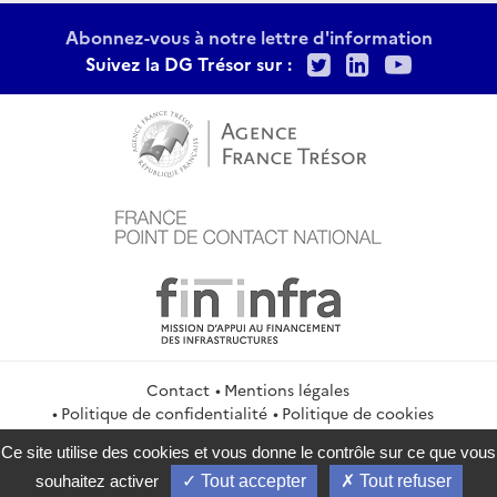
Abonnez-vous à notre lettre d'information
Twitter
LinkedIn
Youtu
Suivez la DG Trésor sur :
Contact
Mentions légales
Politique de confidentialité
Politique de cookies
Gestion des cookies
Flux RSS
Ce site utilise des cookies et vous donne le contrôle sur ce que vous
service-public.gouv.fr
legifrance.gouv.fr
info.gouv.fr
souhaitez activer
Tout accepter
Tout refuser