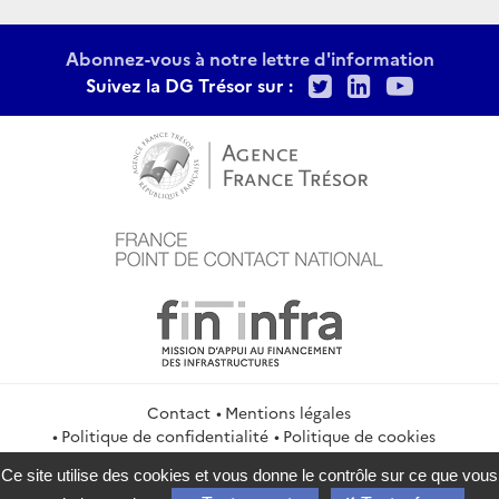
Abonnez-vous à notre lettre d'information
Twitter
LinkedIn
Youtu
Suivez la DG Trésor sur :
Contact
Mentions légales
Politique de confidentialité
Politique de cookies
Gestion des cookies
Flux RSS
Ce site utilise des cookies et vous donne le contrôle sur ce que vous
service-public.gouv.fr
legifrance.gouv.fr
info.gouv.fr