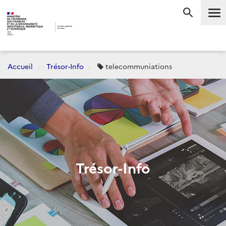
Me
RECHERC
Accueil
Trésor-Info
telecommuniations
Trésor-Info