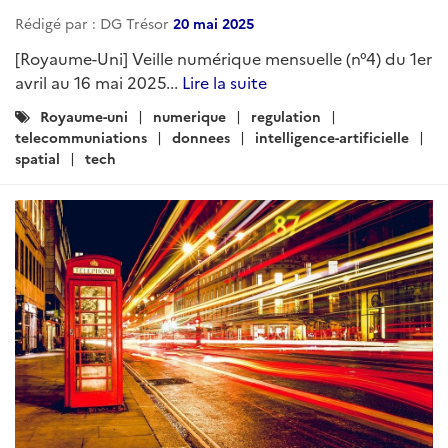
Rédigé par : DG Trésor
20 mai 2025
[Royaume-Uni] Veille numérique mensuelle (n°4) du 1er
avril au 16 mai 2025...
Lire la suite
Catégories
Royaume-uni
numerique
regulation
:
telecommuniations
donnees
intelligence-artificielle
spatial
tech