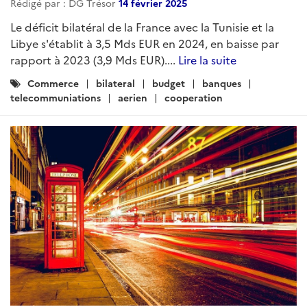
Rédigé par : DG Trésor
14 février 2025
Le déficit bilatéral de la France avec la Tunisie et la
Libye s'établit à 3,5 Mds EUR en 2024, en baisse par
rapport à 2023 (3,9 Mds EUR)....
Lire la suite
Catégories
Commerce
bilateral
budget
banques
:
telecommuniations
aerien
cooperation