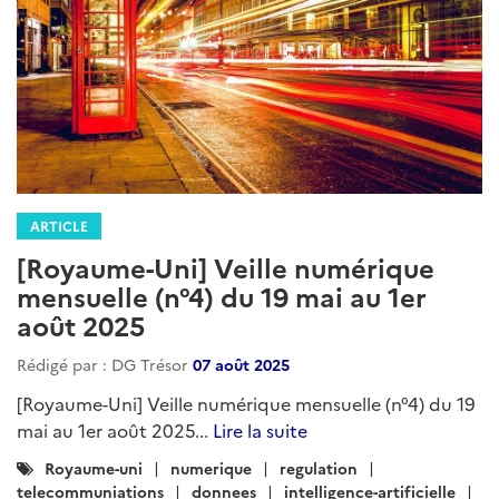
ARTICLE
[Royaume-Uni] Veille numérique
mensuelle (n°4) du 19 mai au 1er
août 2025
Rédigé par : DG Trésor
07 août 2025
[Royaume-Uni] Veille numérique mensuelle (n°4) du 19
mai au 1er août 2025...
Lire la suite
Catégories
Royaume-uni
numerique
regulation
:
telecommuniations
donnees
intelligence-artificielle