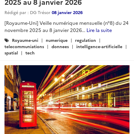
2025 au 8 janvier 2026
Rédigé par : DG Trésor
08 janvier 2026
[Royaume-Uni] Veille numérique mensuelle (n°8) du 24
novembre 2025 au 8 janvier 2026...
Lire la suite
Catégories
Royaume-uni
numerique
regulation
:
telecommuniations
donnees
intelligence-artificielle
spatial
tech