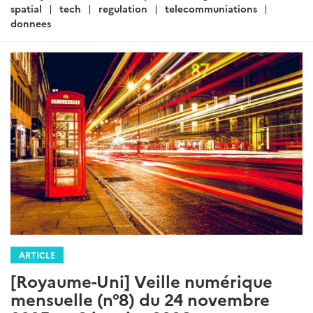
:
spatial
tech
regulation
telecommuniations
donnees
ARTICLE
[Royaume-Uni] Veille numérique
mensuelle (n°8) du 24 novembre