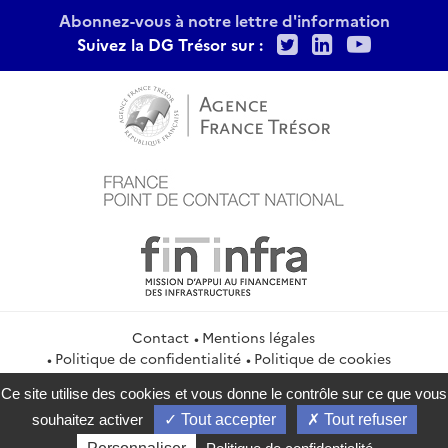
Abonnez-vous à notre lettre d'information
Twitter
LinkedIn
Youtu
Suivez la DG Trésor sur :
Contact
Mentions légales
Politique de confidentialité
Politique de cookies
Gestion des cookies
Flux RSS
Ce site utilise des cookies et vous donne le contrôle sur ce que vous
service-public.gouv.fr
legifrance.gouv.fr
info.gouv.fr
souhaitez activer
Tout accepter
Tout refuser
data.gouv.fr