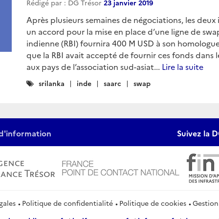
Rédigé par : DG Trésor
23 janvier 2019
Après plusieurs semaines de négociations, les deux 
un accord pour la mise en place d’une ligne de swap
indienne (RBI) fournira 400 M USD à son homologue s
que la RBI avait accepté de fournir ces fonds dans l
aux pays de l’association sud-asiat...
Lire la suite
Catégories
srilanka
inde
saarc
swap
:
d'information
Suivez la D
gales
Politique de confidentialité
Politique de cookies
Gestion