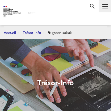
Me
RECHERC
Accueil
Trésor-Info
green-sukuk
Trésor-Info