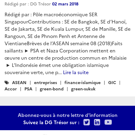
Rédigé par : DG Trésor
02 mars 2018
Rédigé par : Pôle macroéconomique SER
SingapourContributions : SE de Bangkok, SE d’Hanoï,
SE de Jakarta, SE de Kuala Lumpur, SE de Manille, SE de
Rangoun, SE de Phnom Penh et Antenne de
VientianeBrèves de l’ASEAN semaine 08 (2018)Faits
saillants ► PSA et Naza Corporation mettent en
œuvre un centre de production commun en Malaisie
► L’Indonésie émet une obligation islamique
souveraine verte, une p...
Lire la suite
Catégories
ASEAN
entreprises
finance-islamique
GIC
:
Accor
PSA
green-bond
green-sukuk
Abonnez-vous à notre lettre d'information
Twitter
LinkedIn
Youtu
Suivez la DG Trésor sur :