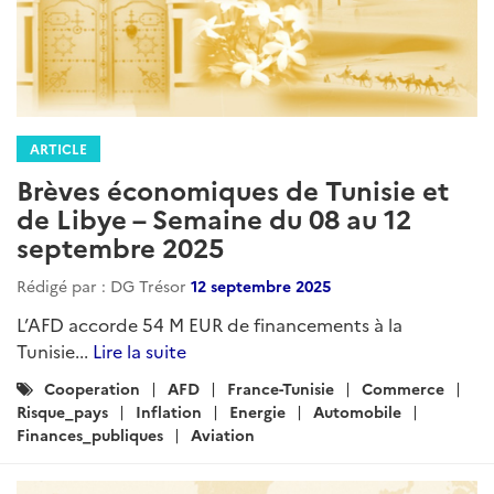
ARTICLE
Brèves économiques de Tunisie et
de Libye – Semaine du 08 au 12
septembre 2025
Rédigé par : DG Trésor
12 septembre 2025
L’AFD accorde 54 M EUR de financements à la
Tunisie...
Lire la suite
Catégories
Cooperation
AFD
France-Tunisie
Commerce
:
Risque_pays
Inflation
Energie
Automobile
Finances_publiques
Aviation