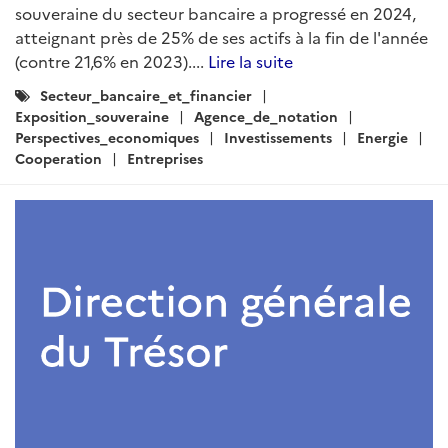
souveraine du secteur bancaire a progressé en 2024,
atteignant près de 25% de ses actifs à la fin de l'année
(contre 21,6% en 2023)....
Lire la suite
Catégories
Secteur_bancaire_et_financier
:
Exposition_souveraine
Agence_de_notation
Perspectives_economiques
Investissements
Energie
Cooperation
Entreprises