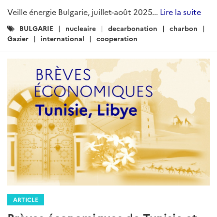
Veille énergie Bulgarie, juillet-août 2025...
Lire la suite
Catégories
BULGARIE
nucleaire
decarbonation
charbon
:
Gazier
international
cooperation
ARTICLE