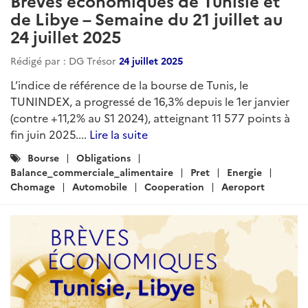
Brèves économiques de Tunisie et
de Libye – Semaine du 21 juillet au
24 juillet 2025
Rédigé par : DG Trésor
24 juillet 2025
L’indice de référence de la bourse de Tunis, le
TUNINDEX, a progressé de 16,3% depuis le 1er janvier
(contre +11,2% au S1 2024), atteignant 11 577 points à
fin juin 2025....
Lire la suite
Catégories
Bourse
Obligations
:
Balance_commerciale_alimentaire
Pret
Energie
Chomage
Automobile
Cooperation
Aeroport