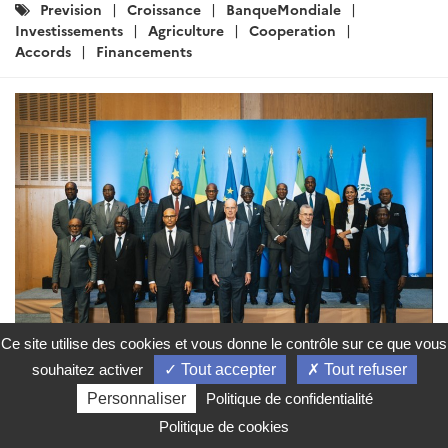
Catégories
Prevision
Croissance
BanqueMondiale
:
Investissements
Agriculture
Cooperation
Accords
Financements
Ce site utilise des cookies et vous donne le contrôle sur ce que vous
souhaitez activer
Tout accepter
Tout refuser
ARTICLE
Personnaliser
Politique de confidentialité
Retour sur la réunion des Ministres
Politique de cookies
et des Gouverneurs de la CEMAC et