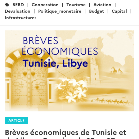
Catégories
BERD
Cooperation
Tourisme
Aviation
:
Devaluation
Politique_monetaire
Budget
Capital
Infrastructures
ARTICLE
Brèves économiques de Tunisie et