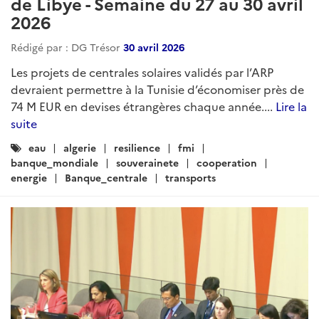
de Libye - Semaine du 27 au 30 avril
2026
Rédigé par : DG Trésor
30 avril 2026
Les projets de centrales solaires validés par l’ARP
devraient permettre à la Tunisie d’économiser près de
74 M EUR en devises étrangères chaque année....
Lire la
suite
Catégories
eau
algerie
resilience
fmi
:
banque_mondiale
souverainete
cooperation
energie
Banque_centrale
transports