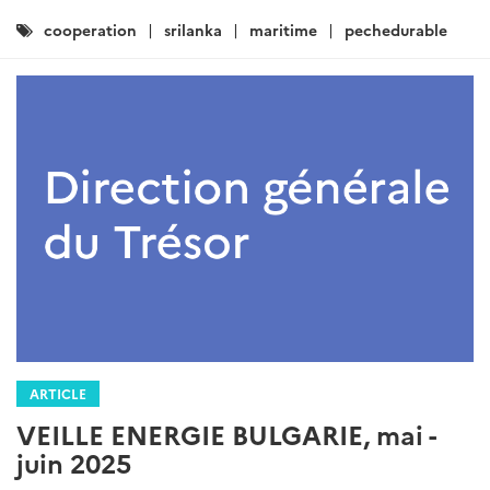
Catégories
cooperation
srilanka
maritime
pechedurable
:
ARTICLE
VEILLE ENERGIE BULGARIE, mai -
juin 2025