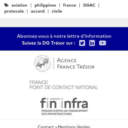
Catégories
aviation
philippines
france
DGAC
:
protocole
accord
civile
Abonnez-vous à notre lettre d'information
Twitter
LinkedIn
Youtu
Suivez la DG Trésor sur :
Contact
Mentions légales