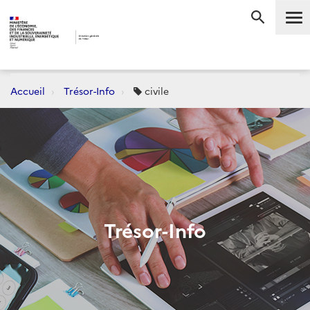
Me
RECHERC
Accueil
Trésor-Info
civile
Trésor-Info