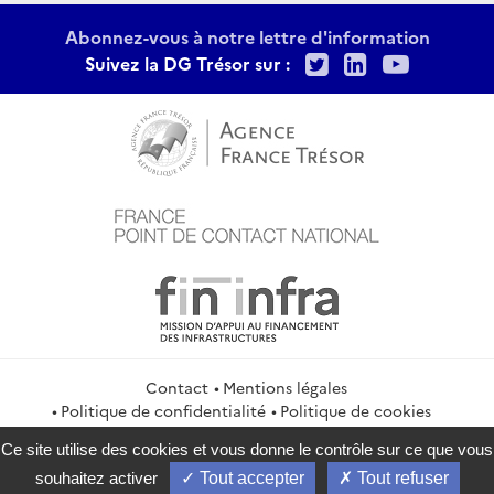
Abonnez-vous à notre lettre d'information
Twitter
LinkedIn
Youtu
Suivez la DG Trésor sur :
Contact
Mentions légales
Politique de confidentialité
Politique de cookies
Gestion des cookies
Flux RSS
Ce site utilise des cookies et vous donne le contrôle sur ce que vous
service-public.gouv.fr
legifrance.gouv.fr
info.gouv.fr
souhaitez activer
Tout accepter
Tout refuser