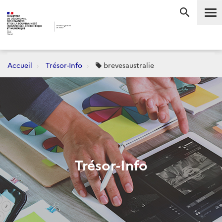
Me
RECHERC
Accueil
Trésor-Info
brevesaustralie
Trésor-Info