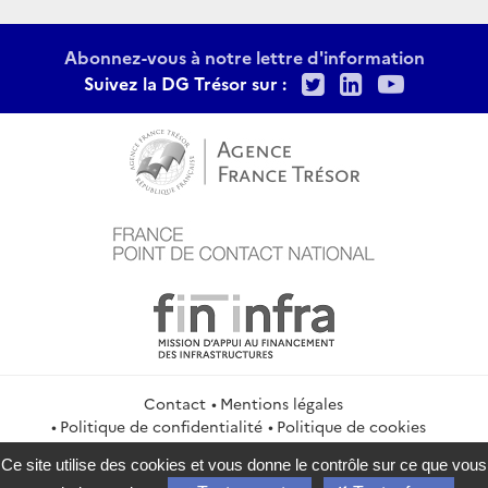
Abonnez-vous à notre lettre d'information
Twitter
LinkedIn
Youtu
Suivez la DG Trésor sur :
Contact
Mentions légales
Politique de confidentialité
Politique de cookies
Gestion des cookies
Flux RSS
Ce site utilise des cookies et vous donne le contrôle sur ce que vous
service-public.gouv.fr
legifrance.gouv.fr
info.gouv.fr