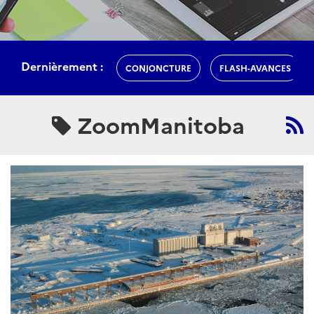
Dernièrement :
CONJONCTURE
FLASH-AVANCES
ZoomManitoba