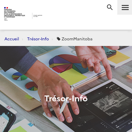
Me
RECHERC
Accueil
Trésor-Info
ZoomManitoba
Trésor-Info