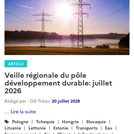
ARTICLE
Veille régionale du pôle
développement durable: juillet
2026
Rédigé par : DG Trésor
20 juillet 2026
....
Lire la suite
Catégories
Pologne
Tchequie
Hongrie
Slovaquie
:
Lituanie
Lettonie
Estonie
Transports
Eau