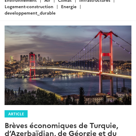
Environnement
Air
Climat
Infrastructures
Logement-construction
Energie
developpement_durable
ARTICLE
Brèves économiques de Turquie,
d’Azerbaïdjan, de Géorgie et du