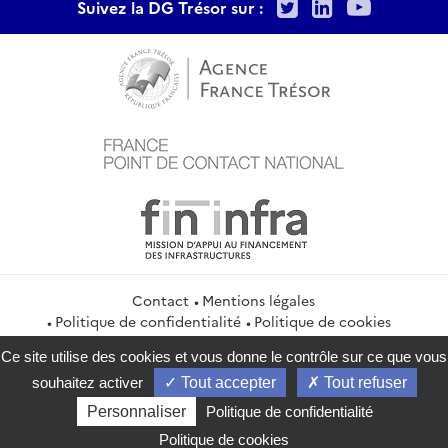
Twitter
LinkedIn
Youtu
Suivez la DG Trésor sur :
Contact
Mentions légales
Politique de confidentialité
Politique de cookies
Gestion des cookies
Flux RSS
Ce site utilise des cookies et vous donne le contrôle sur ce que vous
service-public.gouv.fr
legifrance.gouv.fr
info.gouv.fr
souhaitez activer
Tout accepter
Tout refuser
data.gouv.fr
Personnaliser
Politique de confidentialité
2026 Direction générale du Trésor
Politique de cookies