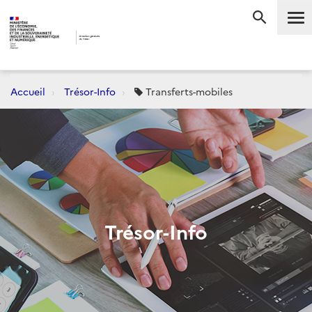
Me
RECHERC
Accueil
Trésor-Info
Transferts-mobiles
Trésor-Info