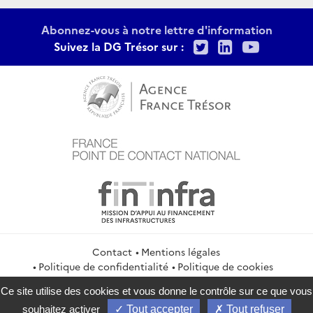
Abonnez-vous à notre lettre d'information
Twitter
LinkedIn
Youtu
Suivez la DG Trésor sur :
Contact
Mentions légales
Politique de confidentialité
Politique de cookies
Gestion des cookies
Flux RSS
Ce site utilise des cookies et vous donne le contrôle sur ce que vous
service-public.gouv.fr
legifrance.gouv.fr
info.gouv.fr
souhaitez activer
Tout accepter
Tout refuser