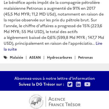
Le bénéfice après impôt de la compagnie pétrolière
malaisienne Petronas a augmenté de 91% en 2017
(45,5 Md MYR; 11,2 MD USd), notamment en raison de
la reprise observée sur les prix du pétrole brut. Sur
l'année, le chiffre d'affaires a progressé de 15% (223,6
Md MYR; 55 Md USD), le total des actifs
a légèrement baissé de 0,6% (599,8 Md MYR ; 147,7 Md
USD), principalement en raison de l'appréciatio...
Lire
la suite
Catégories
Malaisie
ASEAN
Hydrocarbures
Petronas
:
Abonnez-vous à notre lettre d'information
Twitter
LinkedIn
Youtu
Suivez la DG Trésor sur :