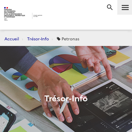
Me
RECHERC
Accueil
Trésor-Info
Petronas
Trésor-Info