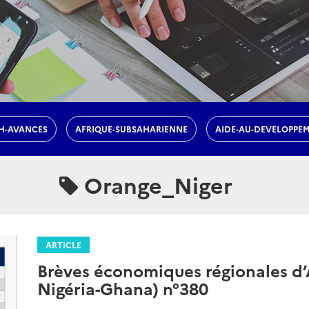
H-AVANCES
AFRIQUE-SUBSAHARIENNE
AIDE-AU-DEVELOPPE
Orange_Niger
ARTICLE
Brèves économiques régionales d’A
Nigéria-Ghana) n°380