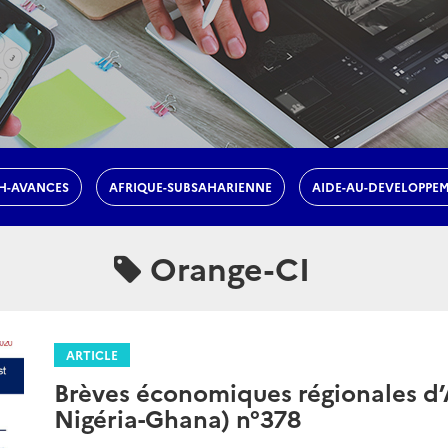
H-AVANCES
AFRIQUE-SUBSAHARIENNE
AIDE-AU-DEVELOPPE
Orange-CI
ARTICLE
Brèves économiques régionales d’A
Nigéria-Ghana) n°378