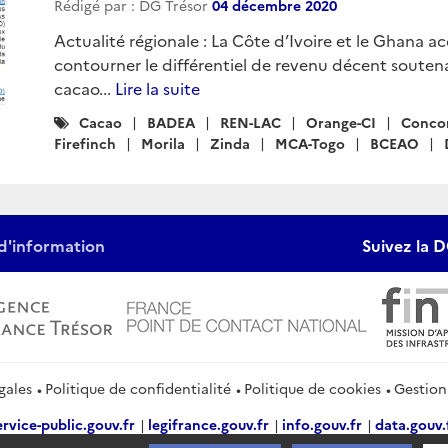
Rédigé par : DG Trésor
04 décembre 2020
Actualité régionale : La Côte d’Ivoire et le Ghana a
contourner le différentiel de revenu décent souten
cacao...
Lire la suite
Catégories
Cacao
BADEA
REN-LAC
Orange-CI
Concor
:
Firefinch
Morila
Zinda
MCA-Togo
BCEAO
d'information
Suivez la D
gales
Politique de confidentialité
Politique de cookies
Gestion
ervice-public.gouv.fr
legifrance.gouv.fr
info.gouv.fr
data.gouv.