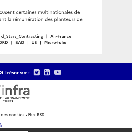
ccusent certaines multinationales de
ant la rémunération des planteurs de
d_Stars_Contracting
Air-France
DRD
BAD
UE
Micro-folie
Twitter
LinkedIn
Youtube
G Trésor sur :
 des cookies
Flux RSS
fr