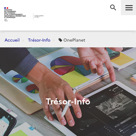
Me
RECHERC
Accueil
Trésor-Info
OnePlanet
Trésor-Info