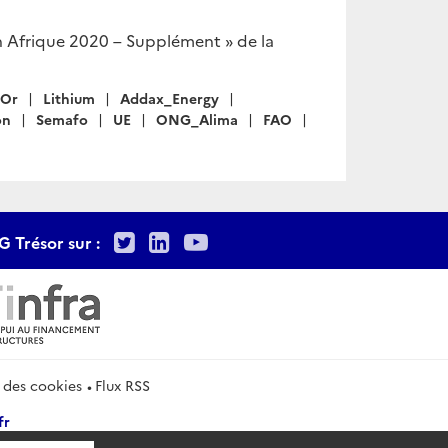
n Afrique 2020 – Supplément » de la
Or
Lithium
Addax_Energy
on
Semafo
UE
ONG_Alima
FAO
Twitter
LinkedIn
Youtube
G Trésor sur :
 des cookies
Flux RSS
fr