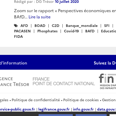
Rédigé par : DG Trésor
10 juillet 2020
Zoom sur le rapport « Perspectives économiques e
BAfD...
Lire la suite
Catégories
AFD
BOAD
C2D
Banque_mondiale
SFI
:
PACASEN
Phosphates
Covid-19
BAfD
Educati
FIDA
d'information
Suivez la D
gales
Politique de confidentialité
Politique de cookies
Gestion
ervice-public.gouv.fr
legifrance.gouv.fr
info.gouv.fr
data.gouv.