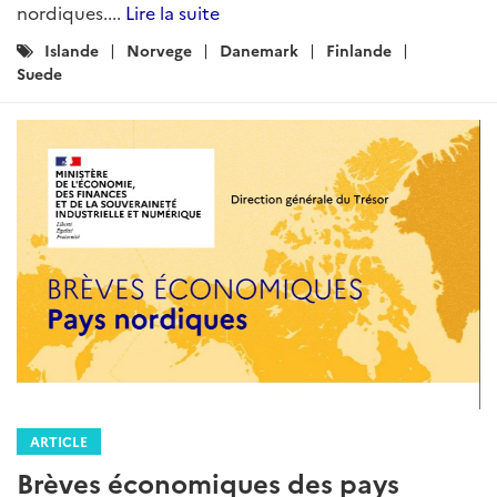
nordiques....
Lire la suite
Catégories
Islande
Norvege
Danemark
Finlande
:
Suede
ARTICLE
Brèves économiques des pays