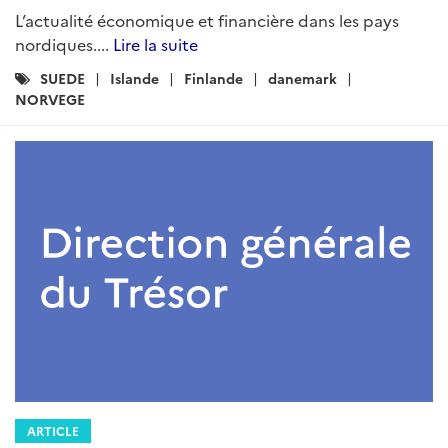
L’actualité économique et financière dans les pays
nordiques....
Lire la suite
Catégories
SUEDE
Islande
Finlande
danemark
:
NORVEGE
ARTICLE