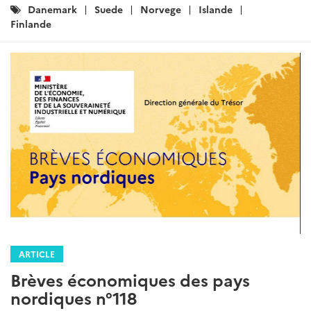
Catégories
Danemark
Suede
Norvege
Islande
:
Finlande
ARTICLE
Brèves économiques des pays
nordiques n°118