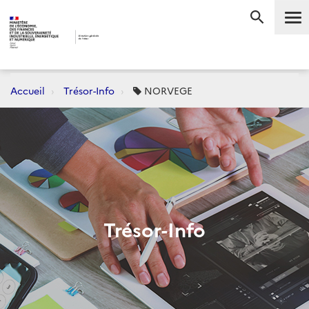
Me
RECHERC
Accueil
Trésor-Info
NORVEGE
Trésor-Info