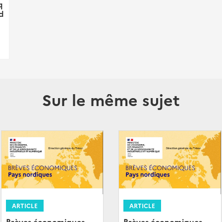
q
d
Sur le même sujet
ARTICLE
ARTICLE
Brèves économiques
Brèves économiques