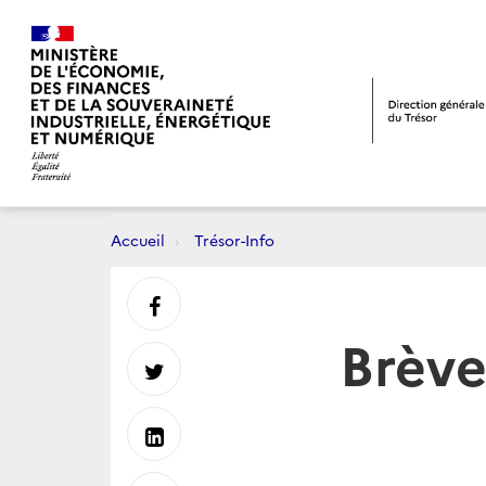
Accueil
Trésor-Info
Partager
Brève
sur
Partager
Facebook
sur
Partager
Twitter