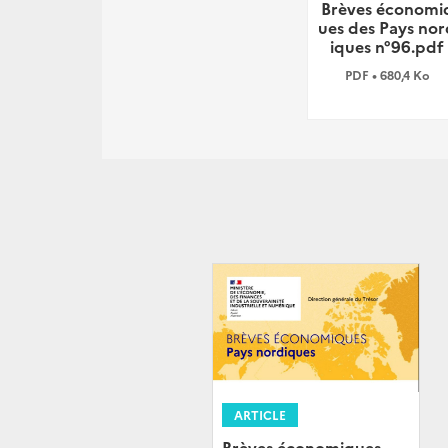
Brèves économi
ues des Pays nor
iques n°96.pdf
PDF • 680,4 Ko
ARTICLE
Brèves économiques