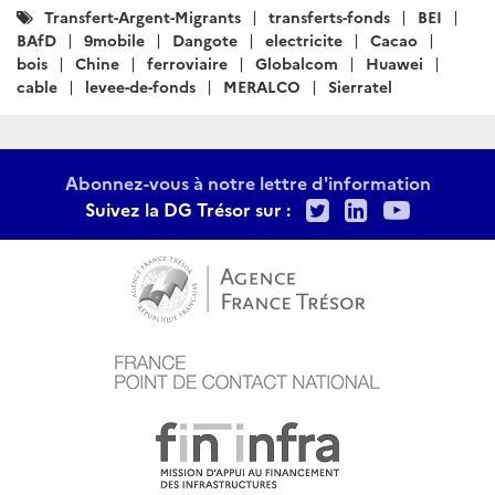
Catégories
Transfert-Argent-Migrants
transferts-fonds
BEI
:
BAfD
9mobile
Dangote
electricite
Cacao
bois
Chine
ferroviaire
Globalcom
Huawei
cable
levee-de-fonds
MERALCO
Sierratel
Abonnez-vous à notre lettre d'information
Twitter
LinkedIn
Youtu
Suivez la DG Trésor sur :