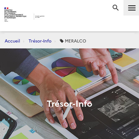
Me
RECHERC
Accueil
Trésor-Info
MERALCO
Trésor-Info